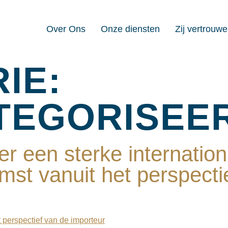
Over Ons
Onze diensten
Zij vertrouw
IE:
TEGORISEE
r een sterke internation
st vanuit het perspecti