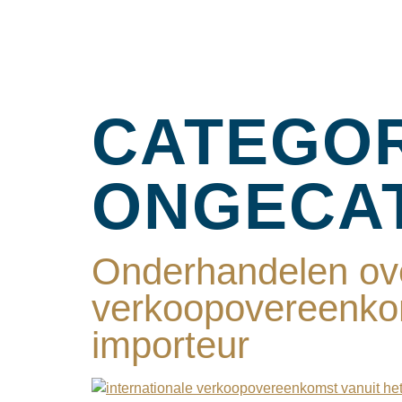
CATEGOR
ONGECA
Onderhandelen ove
verkoopovereenkom
importeur